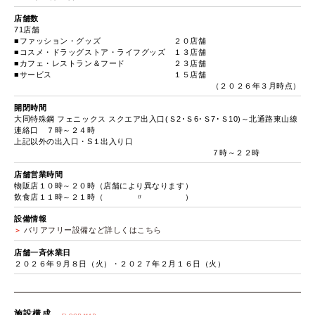
店舗数
71店舗
■ファッション・グッズ ２０店舗
■コスメ・ドラッグストア・ライフグッズ １３店舗
■カフェ・レストラン＆フード ２３店舗
■サービス １５店舗
（２０２６年３月時点）
開閉時間
大同特殊鋼 フェニックス スクエア出入口(Ｓ2･Ｓ6･Ｓ7･Ｓ10)～北通路東山線
連絡口 ７時～２４時
上記以外の出入口・S１出入り口
７時～２２時
店舗営業時間
物販店１０時～２０時（店舗により異なります）
飲食店１１時～２１時（ 〃 ）
設備情報
バリアフリー設備など詳しくはこちら
店舗一斉休業日
２０２６年９月８日（火）・２０２７年２月１６日（火）
施設構成